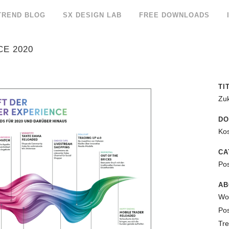
TREND BLOG
SX DESIGN LAB
FREE DOWNLOADS
E 2020
TI
Zuk
D
Kos
CA
Pos
AB
Wor
Pos
Tre