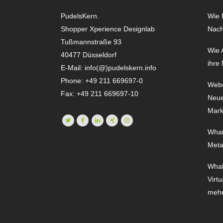
PudelsKern.
Wie 
Shopper Xperience Designlab
Nach
Tußmannstraße 93
Wie 
40477 Düsseldorf
ihre
E-Mail:
info(@)pudelskern.info
Phone: +49 211 669697-0
Webc
Fax: +49 211 669697-10
Neue
Mark
What
Meta
What
Virtu
meh