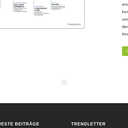
ers
ko
uns
den
Ihr
UESTE BEITRÄGE
TRENDLETTER