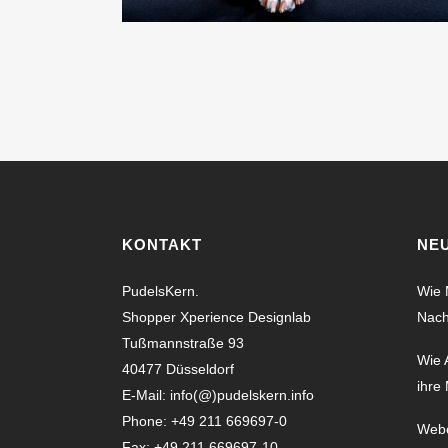
KONTAKT
NE
PudelsKern.
Wie 
Shopper Xperience Designlab
Nach
Tußmannstraße 93
Wie 
40477 Düsseldorf
ihre
E-Mail:
info(@)pudelskern.info
Phone: +49 211 669697-0
Webc
Fax: +49 211 669697-10