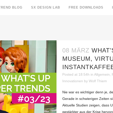
TREND BLOG
SX DESIGN LAB
FREE DOWNLOADS
08 MÄRZ
WHAT’
MUSEUM, VIRTU
INSTANTKAFFE
Posted at 18:54h
in
Allgemein
,
Innovationen
by
Wolf Thiem
Nie war es wichtiger denn je, d
Gerade in schwierigen Zeiten s
Aktuelle Studien zeigen, dass U
gestärkter aus der Krise hervor