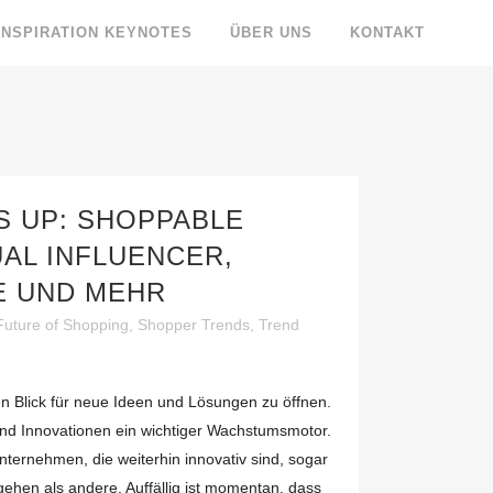
INSPIRATION KEYNOTES
ÜBER UNS
KONTAKT
S UP: SHOPPABLE
AL INFLUENCER,
E UND MEHR
Future of Shopping
,
Shopper Trends
,
Trend
en Blick für neue Ideen und Lösungen zu öffnen.
ind Innovationen ein wichtiger Wachstumsmotor.
nternehmen, die weiterhin innovativ sind, sogar
gehen als andere. Auffällig ist momentan, dass