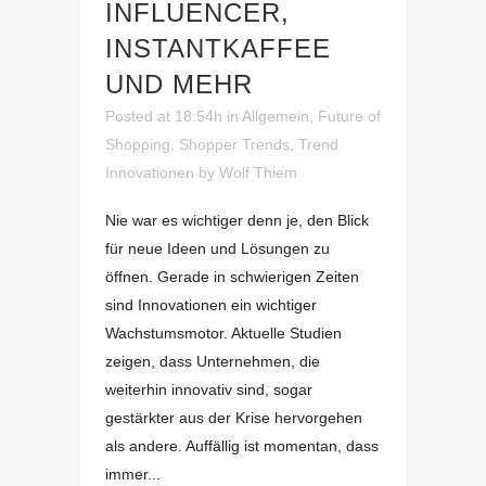
INFLUENCER,
INSTANTKAFFEE
UND MEHR
Posted at 18:54h
in
Allgemein
,
Future of
Shopping
,
Shopper Trends
,
Trend
Innovationen
by
Wolf Thiem
Nie war es wichtiger denn je, den Blick
für neue Ideen und Lösungen zu
öffnen. Gerade in schwierigen Zeiten
sind Innovationen ein wichtiger
Wachstumsmotor. Aktuelle Studien
zeigen, dass Unternehmen, die
weiterhin innovativ sind, sogar
gestärkter aus der Krise hervorgehen
als andere. Auffällig ist momentan, dass
immer...