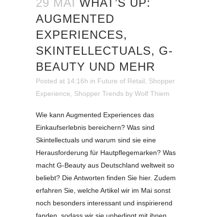
29 MAI
WHAT’S UP:
AUGMENTED
EXPERIENCES,
SKINTELLECTUALS, G-
BEAUTY UND MEHR
Posted at 14:16h
in
Future of Retail
,
Shopper
Experience
,
Shopper Trends
by
Wolf Thiem
Wie kann Augmented Experiences das
Einkaufserlebnis bereichern? Was sind
Skintellectuals und warum sind sie eine
Herausforderung für Hautpflegemarken? Was
macht G-Beauty aus Deutschland weltweit so
beliebt? Die Antworten finden Sie hier. Zudem
erfahren Sie, welche Artikel wir im Mai sonst
noch besonders interessant und inspirierend
fanden, sodass wir sie unbedingt mit ihnen