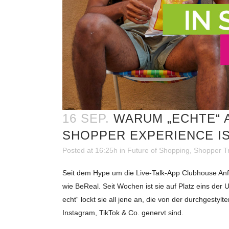
16 SEP.
WARUM „ECHTE“ 
SHOPPER EXPERIENCE I
Posted at 16:25h
in
Future of Shopping
,
Shopper T
Seit dem Hype um die Live-Talk-App Clubhouse Anfa
wie BeReal. Seit Wochen ist sie auf Platz eins de
echt“ lockt sie all jene an, die von der durchgesty
Instagram, TikTok & Co. genervt sind.