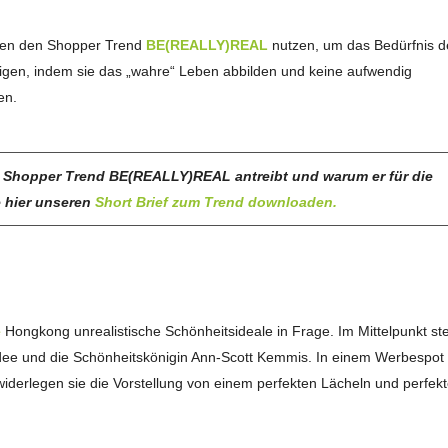
rken den Shopper Trend
BE(REALLY)REAL
nutzen, um das Bedürfnis d
digen, indem sie das „wahre“ Leben abbilden und keine aufwendig
en.
 Shopper Trend BE(REALLY)REAL antreibt und warum er für die
e hier unseren
Short Brief zum Trend downloaden
.
e
Hongkong unrealistische Schönheitsideale in Frage. Im Mittelpunkt st
Wadee und die Schönheitskönigin Ann-Scott Kemmis. In einem Werbespot 
iderlegen sie die Vorstellung von einem perfekten Lächeln und perfek