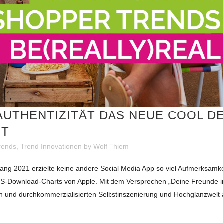
AUTHENTIZITÄT DAS NEUE COOL D
ST
rends
,
Trend Innovationen
by
Wolf Thiem
ng 2021 erzielte keine andere Social Media App so viel Aufmerksamke
r US-Download-Charts von Apple. Mit dem Versprechen „Deine Freunde i
lten und durchkommerzialisierten Selbstinszenierung und Hochglanzwelt 