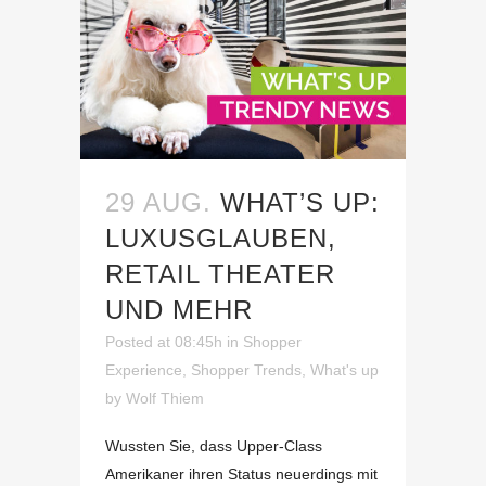
29 AUG.
WHAT’S UP:
LUXUSGLAUBEN,
RETAIL THEATER
UND MEHR
Posted at 08:45h
in
Shopper
Experience
,
Shopper Trends
,
What's up
by
Wolf Thiem
Wussten Sie, dass Upper-Class
Amerikaner ihren Status neuerdings mit