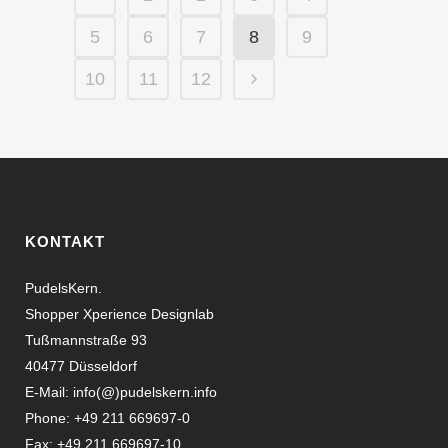
5
6
7
8
9
10
11
12
KONTAKT
PudelsKern.
Shopper Xperience Designlab
Tußmannstraße 93
40477 Düsseldorf
E-Mail:
info(@)pudelskern.info
Phone: +49 211 669697-0
Fax: +49 211 669697-10