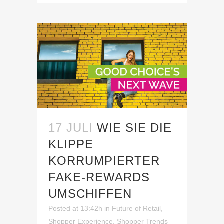
17 JULI
WIE SIE DIE
KLIPPE
KORRUMPIERTER
FAKE-REWARDS
UMSCHIFFEN
Posted at 13:42h
in
Future of Retail
,
Shopper Experience
,
Shopper Trends