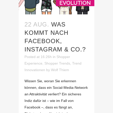
22 AUG.
WAS
KOMMT NACH
FACEBOOK,
INSTAGRAM & CO.?
Posted at 16:26h
in
Shopper
Experience
,
Shopper Trends
,
Trend
Innovationen
by
Wolf Thiem
Wissen Sie, woran Sie erkennen
können, dass ein Social-Media-Network
an Attraktivität verliert? Ein sicheres
Indiz dafür ist – wie im Fall von
Facebook –, dass es fängt an,